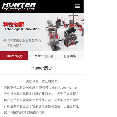
首页
끀
新闻中心
科技创新
科技创新
产品中心
Technological Innovation
使汽车维修企业更具竞争力、
服务与支持
工作更高效！
客户展示
Hunter历史
Hunter中国介绍
服务网络
关于我们
Hunter历史
联系我们
美国亨特工程公司简介
美国亨特工程公司创建于1946年，创始人Lee Hunter
先生是汽车维修设备领域的开创者，并发明了许多现在
仍在使用的车轮定位仪原理及方法。今天的亨特公司设
计制造并销售全套车辆底盘维修检测设备，已在全球近
95个国家有超过130家经销商。